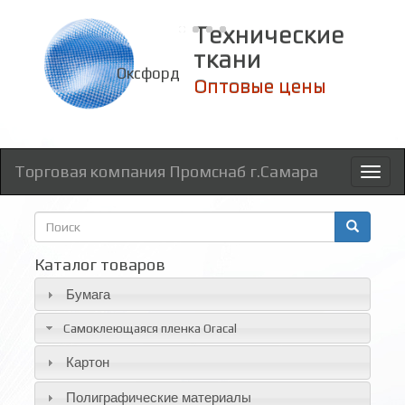
Технические
ткани
Оксфорд
Оптовые цены
Торговая компания Промснаб г.Самара
Toggl
naviga
Форма
поиска
Поиск
Каталог товаров
Бумага
Самоклеющаяся пленка Oracal
Картон
Полиграфические материалы