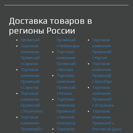
Доставка товаров в
регионы России
Промснаб
Промснаб
Торговая
Торговая
г.Чебоксары
компания
компания
Торговая
Промснаб
Промснаб
компания
г.Курган
г.Саранск
Промснаб
Торговая
Торговая
г.Москва
компания
компания
Торговая
Промснаб
Промснаб
компания
г.Оренбург
г.Саратов
Промснаб
Торговая
Торговая
г.Рязань
компания
компания
Торговая
Промснаб
Промснаб
компания
г.Астрахань
г.Ульяновск
Промснаб
Торговая
Торговая
г.Нижний
компания
компания
Новгород
Промснаб г.
Промснаб г.
Торговая
Ростов на Дону