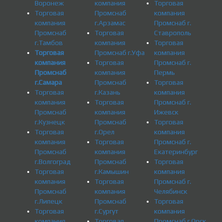
Воронеж
компания
Торговая
Торговая
Промснаб
компания
компания
г.Арзамас
Промснаб г.
Промснаб
Торговая
Ставрополь
г.Тамбов
компания
Торговая
Торговая
Промснаб г.Уфа
компания
компания
Торговая
Промснаб г.
Промснаб
компания
Пермь
г.Самара
Промснаб
Торговая
Торговая
г.Казань
компания
компания
Торговая
Промснаб г.
Промснаб
компания
Ижевск
г.Кузнецк
Промснаб
Торговая
Торговая
г.Орел
компания
компания
Торговая
Промснаб г.
Промснаб
компания
Екатеринбург
г.Волгоград
Промснаб
Торговая
Торговая
г.Камышин
компания
компания
Торговая
Промснаб г.
Промснаб
компания
Челябинск
г.Липецк
Промснаб
Торговая
Торговая
г.Сургут
компания
компания
Торговая
Промснаб г.Орск