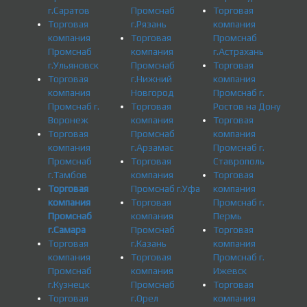
г.Саратов
Промснаб
Торговая
Торговая
г.Рязань
компания
компания
Торговая
Промснаб
Промснаб
компания
г.Астрахань
г.Ульяновск
Промснаб
Торговая
Торговая
г.Нижний
компания
компания
Новгород
Промснаб г.
Промснаб г.
Торговая
Ростов на Дону
Воронеж
компания
Торговая
Торговая
Промснаб
компания
компания
г.Арзамас
Промснаб г.
Промснаб
Торговая
Ставрополь
г.Тамбов
компания
Торговая
Торговая
Промснаб г.Уфа
компания
компания
Торговая
Промснаб г.
Промснаб
компания
Пермь
г.Самара
Промснаб
Торговая
Торговая
г.Казань
компания
компания
Торговая
Промснаб г.
Промснаб
компания
Ижевск
г.Кузнецк
Промснаб
Торговая
Торговая
г.Орел
компания