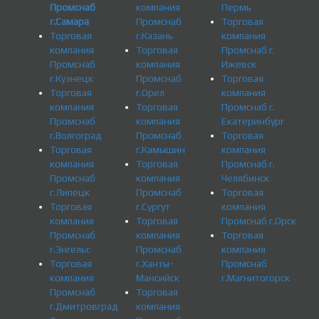
Промснаб
компания
Пермь
г.Самара
Промснаб
Торговая
Торговая
г.Казань
компания
компания
Торговая
Промснаб г.
Промснаб
компания
Ижевск
г.Кузнецк
Промснаб
Торговая
Торговая
г.Орел
компания
компания
Торговая
Промснаб г.
Промснаб
компания
Екатеринбург
г.Волгоград
Промснаб
Торговая
Торговая
г.Камышин
компания
компания
Торговая
Промснаб г.
Промснаб
компания
Челябинск
г.Липецк
Промснаб
Торговая
Торговая
г.Сургут
компания
компания
Торговая
Промснаб г.Орск
Промснаб
компания
Торговая
г.Энгельс
Промснаб
компания
Торговая
г.Ханты-
Промснаб
компания
Мансийск
г.Магнитогорск
Промснаб
Торговая
г.Дмитровград
компания