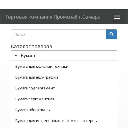
Торговая компания Промснаб г.Самара
Toggl
naviga
Форма
поиска
Поиск
Каталог товаров
Бумага
Бумага для офисной техники
Бумага для полиграфии
Бумага подпергамент
Бумага пергаментная
Бумага оберточная
Бумага для инженерных систем и плоттеров