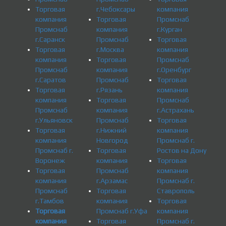
Торговая
г.Чебоксары
компания
компания
Торговая
Промснаб
Промснаб
компания
г.Курган
г.Саранск
Промснаб
Торговая
Торговая
г.Москва
компания
компания
Торговая
Промснаб
Промснаб
компания
г.Оренбург
г.Саратов
Промснаб
Торговая
Торговая
г.Рязань
компания
компания
Торговая
Промснаб
Промснаб
компания
г.Астрахань
г.Ульяновск
Промснаб
Торговая
Торговая
г.Нижний
компания
компания
Новгород
Промснаб г.
Промснаб г.
Торговая
Ростов на Дону
Воронеж
компания
Торговая
Торговая
Промснаб
компания
компания
г.Арзамас
Промснаб г.
Промснаб
Торговая
Ставрополь
г.Тамбов
компания
Торговая
Торговая
Промснаб г.Уфа
компания
компания
Торговая
Промснаб г.