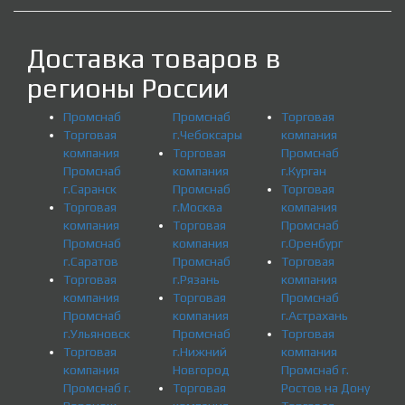
Доставка товаров в
регионы России
Промснаб
Промснаб
Торговая
Торговая
г.Чебоксары
компания
компания
Торговая
Промснаб
Промснаб
компания
г.Курган
г.Саранск
Промснаб
Торговая
Торговая
г.Москва
компания
компания
Торговая
Промснаб
Промснаб
компания
г.Оренбург
г.Саратов
Промснаб
Торговая
Торговая
г.Рязань
компания
компания
Торговая
Промснаб
Промснаб
компания
г.Астрахань
г.Ульяновск
Промснаб
Торговая
Торговая
г.Нижний
компания
компания
Новгород
Промснаб г.
Промснаб г.
Торговая
Ростов на Дону