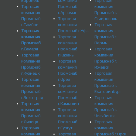
Воронеж
компания
Торговая
Торговая
Промснаб
компания
компания
г.Арзамас
Промснаб г.
Промснаб
Торговая
Ставрополь
г.Тамбов
компания
Торговая
Торговая
Промснаб г.Уфа
компания
компания
Торговая
Промснаб г.
Промснаб
компания
Пермь
г.Самара
Промснаб
Торговая
Торговая
г.Казань
компания
компания
Торговая
Промснаб г.
Промснаб
компания
Ижевск
г.Кузнецк
Промснаб
Торговая
Торговая
г.Орел
компания
компания
Торговая
Промснаб г.
Промснаб
компания
Екатеринбург
г.Волгоград
Промснаб
Торговая
Торговая
г.Камышин
компания
компания
Торговая
Промснаб г.
Промснаб
компания
Челябинск
г.Липецк
Промснаб
Торговая
Торговая
г.Сургут
компания
компания
Торговая
Промснаб г.Орск