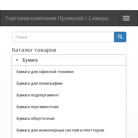
Торговая компания Промснаб г.Самара
Toggl
naviga
Форма
поиска
Поиск
Каталог товаров
Бумага
Бумага для офисной техники
Бумага для полиграфии
Бумага подпергамент
Бумага пергаментная
Бумага оберточная
Бумага для инженерных систем и плоттеров