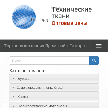
Технические
ткани
Оксфорд
Оптовые цены
Торговая компания Промснаб г.Самара
Toggl
naviga
Форма
поиска
Поиск
Каталог товаров
Бумага
Самоклеющаяся пленка Oracal
Картон
Полиграфические материалы