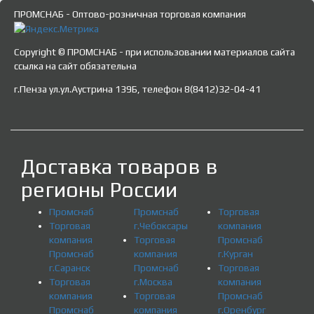
ПРОМСНАБ - Оптово-розничная торговая компания
Copyright © ПРОМСНАБ - при использовании материалов сайта
ссылка на сайт обязательна
г.Пенза ул.ул.Аустрина 139Б, телефон 8(8412)32-04-41
Доставка товаров в
регионы России
Промснаб
Промснаб
Торговая
Торговая
г.Чебоксары
компания
компания
Торговая
Промснаб
Промснаб
компания
г.Курган
г.Саранск
Промснаб
Торговая
Торговая
г.Москва
компания
компания
Торговая
Промснаб
Промснаб
компания
г.Оренбург