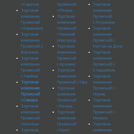
г.Саратов
Промснаб
Торговая
Торговая
г.Рязань
компания
компания
Торговая
Промснаб
Промснаб
компания
г.Астрахань
г.Ульяновск
Промснаб
Торговая
Торговая
г.Нижний
компания
компания
Новгород
Промснаб г.
Промснаб г.
Торговая
Ростов на Дону
Воронеж
компания
Торговая
Торговая
Промснаб
компания
компания
г.Арзамас
Промснаб г.
Промснаб
Торговая
Ставрополь
г.Тамбов
компания
Торговая
Торговая
Промснаб г.Уфа
компания
компания
Торговая
Промснаб г.
Промснаб
компания
Пермь
г.Самара
Промснаб
Торговая
Торговая
г.Казань
компания
компания
Торговая
Промснаб г.
Промснаб
компания
Ижевск
г.Кузнецк
Промснаб
Торговая
Торговая
г.Орел
компания