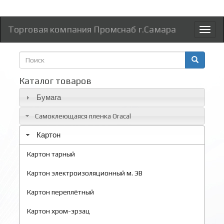
Торговая компания Промснаб г.Самара
Toggl
naviga
Форма
поиска
Поиск
Каталог товаров
Бумага
Самоклеющаяся пленка Oracal
Картон
Картон тарный
Картон электроизоляционный м. ЭВ
Картон переплётный
Картон хром-эрзац