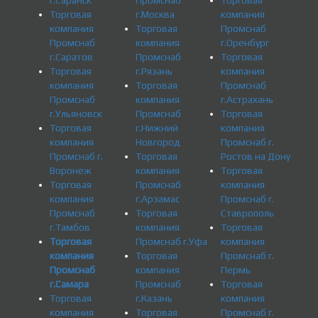
Торговая
г.Москва
компания
компания
Торговая
Промснаб
Промснаб
компания
г.Оренбург
г.Саратов
Промснаб
Торговая
Торговая
г.Рязань
компания
компания
Торговая
Промснаб
Промснаб
компания
г.Астрахань
г.Ульяновск
Промснаб
Торговая
Торговая
г.Нижний
компания
компания
Новгород
Промснаб г.
Промснаб г.
Торговая
Ростов на Дону
Воронеж
компания
Торговая
Торговая
Промснаб
компания
компания
г.Арзамас
Промснаб г.
Промснаб
Торговая
Ставрополь
г.Тамбов
компания
Торговая
Торговая
Промснаб г.Уфа
компания
компания
Торговая
Промснаб г.
Промснаб
компания
Пермь
г.Самара
Промснаб
Торговая
Торговая
г.Казань
компания
компания
Торговая
Промснаб г.