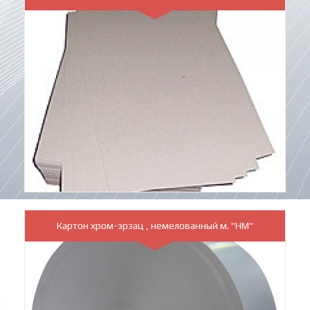
Картон хром-эрзац , немелованный м. "НМ"