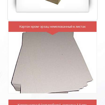
Картон хром-эрзац немелованный в листах
Картон тарный (для мебели) ,толщина 1,5 мм.