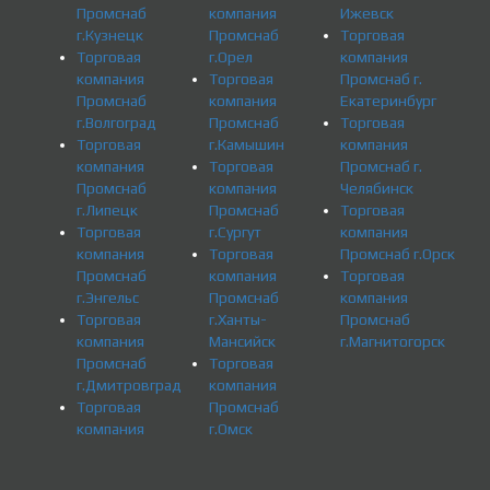
Промснаб
компания
Ижевск
г.Кузнецк
Промснаб
Торговая
Торговая
г.Орел
компания
компания
Торговая
Промснаб г.
Промснаб
компания
Екатеринбург
г.Волгоград
Промснаб
Торговая
Торговая
г.Камышин
компания
компания
Торговая
Промснаб г.
Промснаб
компания
Челябинск
г.Липецк
Промснаб
Торговая
Торговая
г.Сургут
компания
компания
Торговая
Промснаб г.Орск
Промснаб
компания
Торговая
г.Энгельс
Промснаб
компания
Торговая
г.Ханты-
Промснаб
компания
Мансийск
г.Магнитогорск
Промснаб
Торговая
г.Дмитровград
компания
Торговая
Промснаб
компания
г.Омск