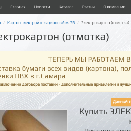
а
Главная
Новости
Каталог
Статьи
О компании
н
Картон электроизоляционный м. ЭВ
Электрокартон (отмотка)
ектрокартон (отмотка)
ТЕПЕРЬ МЫ РАБОТАЕМ В
ставка бумаги всех видов (картона), п
енки ПВХ в г.Самара
заключении договора поставки - дополнительные привилегии и лучш
Данный т
Купить ЭЛЕ
Доставка эле