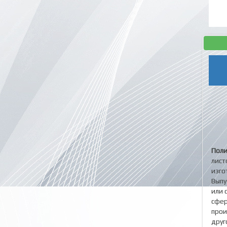
Поли
лист
изго
Выпу
или 
сфер
прои
друг