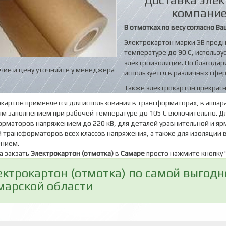
компание
В отмотках по весу согласно Ва
Электрокартон марки ЭВ предн
температуре до 90 C, использу
электроизоляции. Но благодар
чие и цену уточняйте у менеджера
используется в различных сфе
Также электрокартон прекрасн
картон применяется для использования в трансформаторах, в аппара
м заполнением при рабочей температуре до 105 С включительно. Дл
рматоров напряжением до 220 кВ, для деталей уравнительной и яр
 трансформаторов всех классов напряжения, а также для изоляции 
ением.
а закзать
Электрокартон (отмотка)
в
Самаре
просто нажмите кнопку 
ектрокартон (отмотка) по самой выгодн
марской области