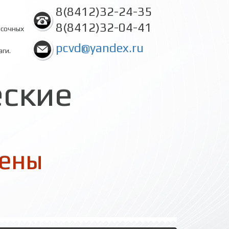
8(8412)32-24-35
8(8412)32-04-41
асочных
pcvd@yandex.ru
аги.
еские