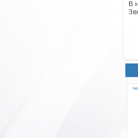
В 
Зв
Че