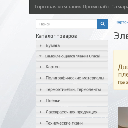
Торговая компания Промснаб г.Самар
Форма
Карто
поиска
Эл
Поиск
Каталог товаров
Бумага
Самоклеющаяся пленка Oracal
До
Картон
пл
Полиграфические материалы
При 
Термоэтикетки, термоленты
Плёнки
Лакокрасочная продукция
Технические ткани