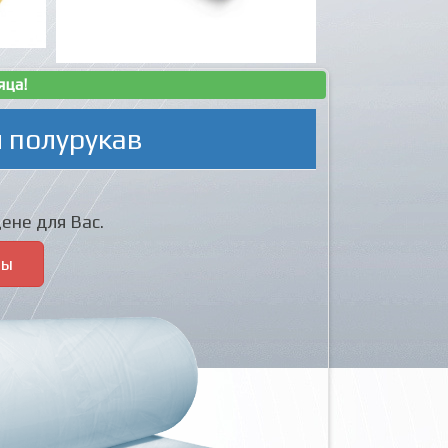
яца!
 полурукав
ене для Вас.
ры