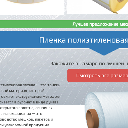
Лучшее предложение мес
Пленка полиэтиленовая
Закажите в Самаре по лучшей ц
Смотреть все разме
этиленовая пленка
— это тонкий
овой материал, который
товляют экструзивным методом.
скается в рулонах в виде рукава
открытого полотна, основная
а использования — это
зводство мешков, пакетов и
ой упаковочной продукции.