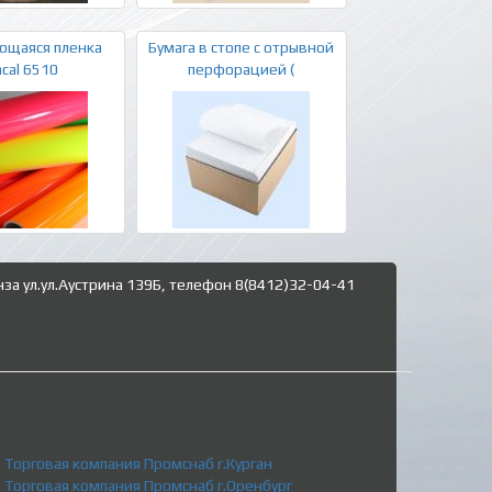
ющаяся пленка
Бумага в стопе с отрывной
acal 6510
перфорацией (
нза ул.ул.Аустрина 139Б, телефон 8(8412)32-04-41
Торговая компания Промснаб г.Курган
Торговая компания Промснаб г.Оренбург