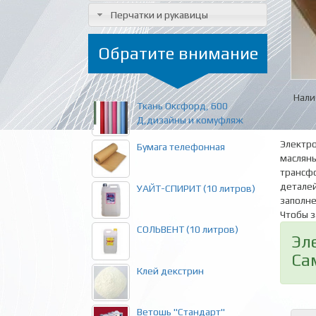
Перчатки и рукавицы
Обратите внимание
Нали
Ткань Оксфорд, 600
Д,дизайны и комуфляж
Электро
Бумага телефонная
масляны
трансфо
деталей
УАЙТ-СПИРИТ (10 литров)
заполн
Чтобы з
СОЛЬВЕНТ (10 литров)
Эл
Са
Клей декстрин
Ветошь "Стандарт"