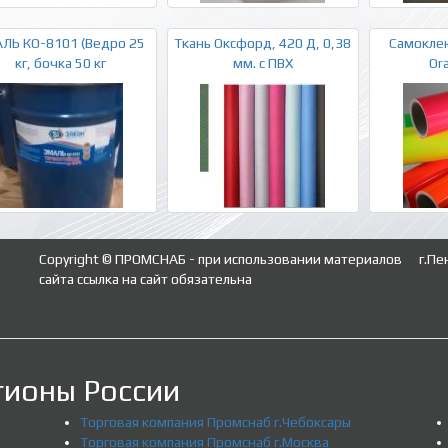
ЛЬ КО-8101 (Ведро 25
Ткань Оксфорд, 420 Д, 0,38
Самокле
кг, бочка 50 кг
мм. с ПВХ
Or
Copyright © ПРОМСНАБ - при использовании материалов
г.Пе
сайта ссылка на сайт обязательна
гионы России
Торговая компания Промснаб г.Чебоксары
Торговая компания Промснаб г.Москва