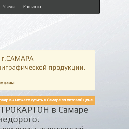
Услуги
Контакты
 г.САМАРА
олиграфической продукции,
ие цены!
овар вы можете купить в Самаре по оптовой цене.
КТРОКАРТОН в Самаре
недорого.
ктрокартона транспортной